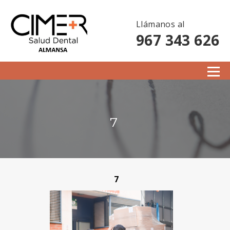
Llámanos al
967 343 626
7
7